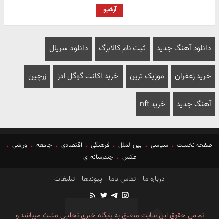
آرشیو
دانلود آهنگ جدید
ثبت نام کالابرگ
دانلود سریال
خرید زعفران
موزیک ترین
خرید اکانت گوگل ادز
زرچین
آهنگ جدید
خرید nft
صفحه نخست
سیاسی
بین الملل
فرهنگی
اقتصادی
جامعه
ورزشی
عکس
چندرسانه ای
درباره ما
تماس باما
پیوندها
تبلیغات
تمامی حقوق این سایت متعلق به پایگاه خبری تحلیلی مثلث میباشد و