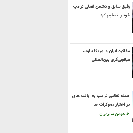
رفیق سابق و دشمن فعلی ترامپ
خود را تسلیم کرد
مذاکره ایران و آمریکا نیازمند
میانجی‌گری بین‌المللی
حمله نظامی ترامپ به ایالت های
در اختیار دموکرات ها
هومن سلیمیان