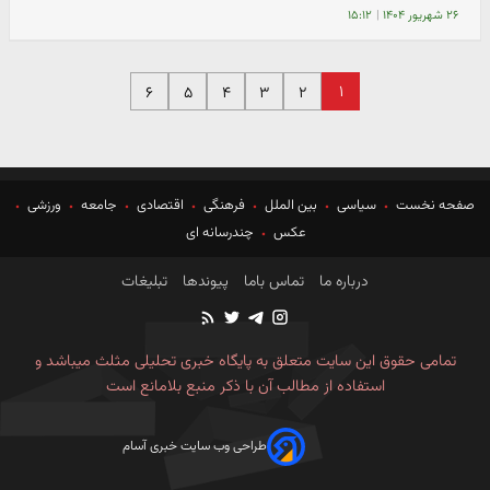
۲۶ شهریور ۱۴۰۴
|
۱۵:۱۲
۱
۶
۵
۴
۳
۲
صفحه نخست
سیاسی
بین الملل
فرهنگی
اقتصادی
جامعه
ورزشی
عکس
چندرسانه ای
درباره ما
تماس باما
پیوندها
تبلیغات
تمامی حقوق این سایت متعلق به پایگاه خبری تحلیلی مثلث میباشد و
استفاده از مطالب آن با ذکر منبع بلامانع است
طراحی وب سایت خبری آسام