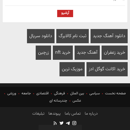
آرشیو
دانلود آهنگ جدید
ثبت نام کالابرگ
دانلود سریال
خرید زعفران
آهنگ جدید
خرید nft
زرچین
خرید اکانت گوگل ادز
موزیک ترین
صفحه نخست
سیاسی
بین الملل
فرهنگی
اقتصادی
جامعه
ورزشی
عکس
چندرسانه ای
درباره ما
تماس باما
پیوندها
تبلیغات