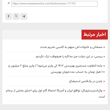
اخبار مرتبط
شمخانی و خانواده اش متهم به کاسبی تحریم شدند
رییسی: در این دولت میز مذاکره را هیچوقت ترک نکردیم
مابه التفاوت مستمری بهزیستی ۱۴۰۲ کی واریز می‌شود؟ | واریز مبلغ ۲ میلیون و
۱۰۰ هزار تومان به حساب مددجویان بهزیستی
بایدن در یک‌قدمی استیضاح
وال‌استریت‌ژورنال: توافق ایران و آمریکا احتمالا گام اول برای احیای بخشی از برجام
است