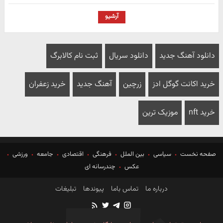
آرشیو
دانلود آهنگ جدید
دانلود سریال
ثبت نام کالابرگ
خرید اکانت گوگل ادز
زرچین
آهنگ جدید
خرید زعفران
خرید nft
موزیک ترین
صفحه نخست
سیاسی
بین الملل
فرهنگی
اقتصادی
جامعه
ورزشی
عکس
چندرسانه ای
درباره ما
تماس باما
پیوندها
تبلیغات