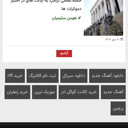
حمله نظامی ترامپ به ایالت های در اختیار
دموکرات ها
هومن سلیمیان
۲۰ مهر ۱۴۰۴
آرشیو
دانلود آهنگ جدید
دانلود سریال
ثبت نام کالابرگ
خرید nft
آهنگ جدید
خرید اکانت گوگل ادز
موزیک ترین
خرید زعفران
زرچین