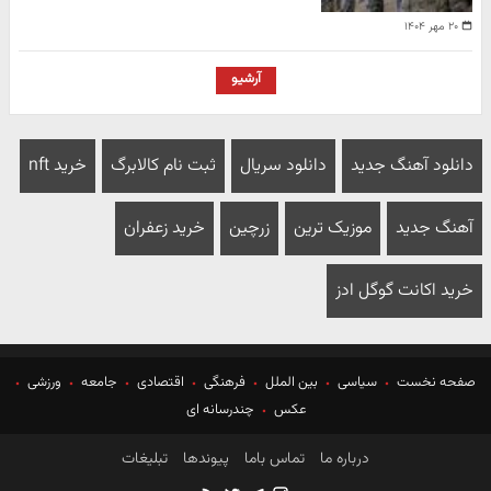
۲۰ مهر ۱۴۰۴
آرشیو
دانلود آهنگ جدید
دانلود سریال
ثبت نام کالابرگ
خرید nft
آهنگ جدید
موزیک ترین
زرچین
خرید زعفران
خرید اکانت گوگل ادز
صفحه نخست
سیاسی
بین الملل
فرهنگی
اقتصادی
جامعه
ورزشی
عکس
چندرسانه ای
درباره ما
تماس باما
پیوندها
تبلیغات