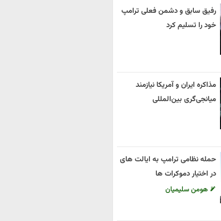
رفیق سابق و دشمن فعلی ترامپ
خود را تسلیم کرد
مذاکره ایران و آمریکا نیازمند
میانجی‌گری بین‌المللی
حمله نظامی ترامپ به ایالت های
در اختیار دموکرات ها
هومن سلیمیان