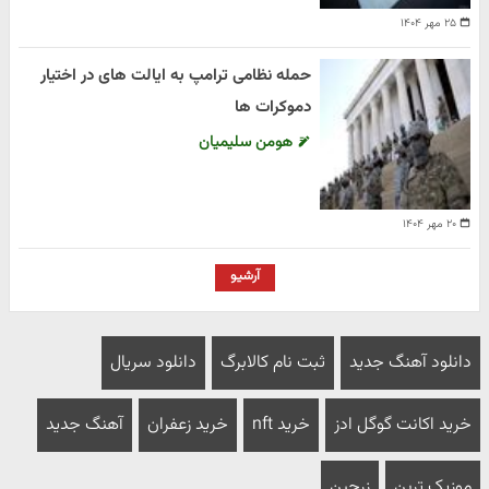
۲۵ مهر ۱۴۰۴
حمله نظامی ترامپ به ایالت های در اختیار
دموکرات ها
هومن سلیمیان
۲۰ مهر ۱۴۰۴
آرشیو
دانلود آهنگ جدید
ثبت نام کالابرگ
دانلود سریال
خرید اکانت گوگل ادز
خرید nft
خرید زعفران
آهنگ جدید
موزیک ترین
زرچین