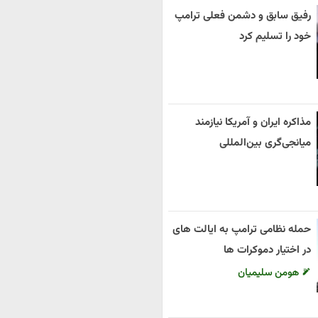
رفیق سابق و دشمن فعلی ترامپ
خود را تسلیم کرد
مذاکره ایران و آمریکا نیازمند
میانجی‌گری بین‌المللی
حمله نظامی ترامپ به ایالت های
در اختیار دموکرات ها
هومن سلیمیان