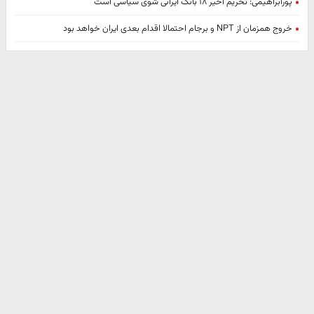
پورابراهیمی: تحریم اخیر ۱۸ بانک ایرانی شوی سیاسی است
خروج همزمان از NPT و برجام احتمالا اقدام بعدی ایران خواهد بود