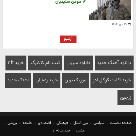
هومن سلیمیان
۲۰ مهر ۱۴۰۴
آرشیو
دانلود آهنگ جدید
دانلود سریال
ثبت نام کالابرگ
خرید nft
خرید اکانت گوگل ادز
موزیک ترین
خرید زعفران
آهنگ جدید
زرچین
صفحه نخست
سیاسی
بین الملل
فرهنگی
اقتصادی
جامعه
ورزشی
عکس
چندرسانه ای