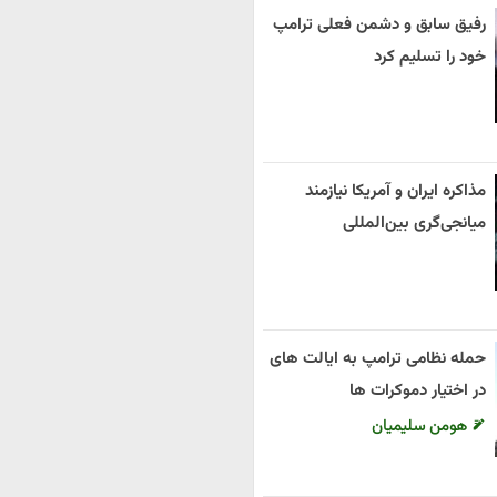
رفیق سابق و دشمن فعلی ترامپ
خود را تسلیم کرد
مذاکره ایران و آمریکا نیازمند
میانجی‌گری بین‌المللی
حمله نظامی ترامپ به ایالت های
در اختیار دموکرات ها
هومن سلیمیان