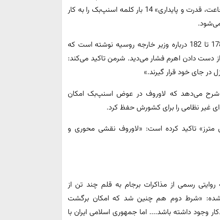
خاطرات خود تحت عنوان «نه برای ترسوها: درس‌هایی در شجاعت، قدرت و پایداری» 14 بار کلمه اسنپ‌بک را به کار
می‌شود.
او در فصل نهم این کتاب با عنوان ماراتن وین در صفحات 178 تا 182 درباره وزیر خارجه روسیه نوشته است که
از دست دادن اهرم فشار می‌دید. شرمن تاکید می‌کند:
 در جای خود قرار گیرند.»
من در فصل دهم کتابش نیز در صفحات 195 تا 197 شرح می‌دهد که لاوروف در عوض اسنپ‌بک امکان
ای غیر نظامی را برای کشورش حفظ کرد.
ه با وبگاه «راشن مترز» تاکید کرده است: «لاوروف نقشی محوری و
ز سر به مهر»، که روایتی رسمی از مذاکرات برجام به قلم چند تن از
 شده: «شرط دوم هم چنین شد که امکان برگشت
 وجود داشته باشد.... اما جمهوری اسلامی ایران با