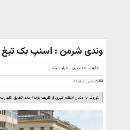
وندی شرمن : اسنپ بک تیغ ج
خانه
جدیدترین اخبار سیاسی
کدخبر:
173430
لاوروف به دنبال انتقام گیری از ظریف بود؟/ عدم تطابق اظهارا