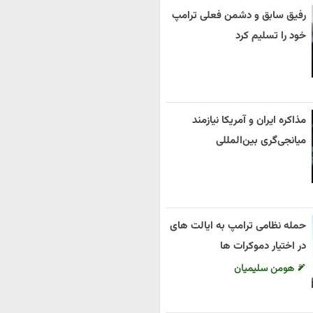
رفیق سابق و دشمن فعلی ترامپ
خود را تسلیم کرد
مذاکره ایران و آمریکا نیازمند
میانجی‌گری بین‌المللی
حمله نظامی ترامپ به ایالت های
در اختیار دموکرات ها
هومن سلیمیان