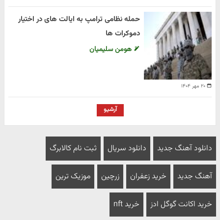
حمله نظامی ترامپ به ایالت های در اختیار
دموکرات ها
هومن سلیمیان
۲۰ مهر ۱۴۰۴
آرشیو
دانلود آهنگ جدید
دانلود سریال
ثبت نام کالابرگ
آهنگ جدید
خرید زعفران
زرچین
موزیک ترین
خرید اکانت گوگل ادز
خرید nft