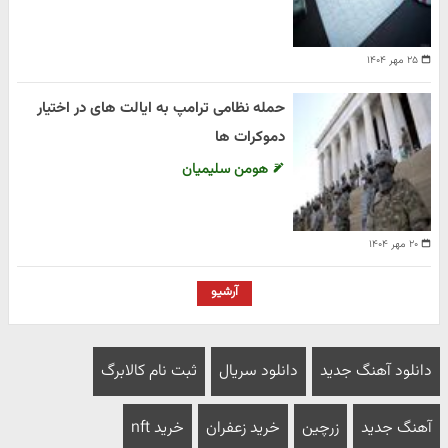
۲۵ مهر ۱۴۰۴
حمله نظامی ترامپ به ایالت های در اختیار
دموکرات ها
هومن سلیمیان
۲۰ مهر ۱۴۰۴
آرشیو
دانلود آهنگ جدید
دانلود سریال
ثبت نام کالابرگ
آهنگ جدید
زرچین
خرید زعفران
خرید nft