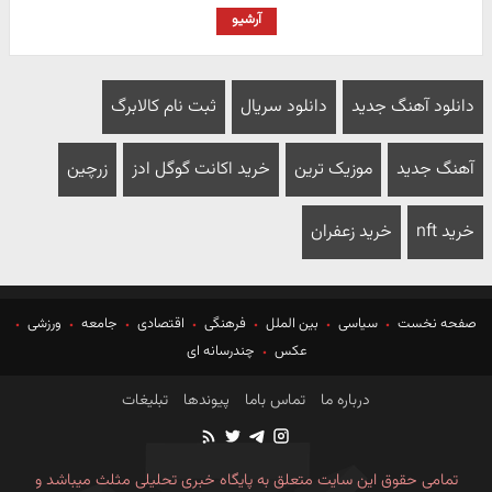
آرشیو
دانلود آهنگ جدید
دانلود سریال
ثبت نام کالابرگ
آهنگ جدید
موزیک ترین
خرید اکانت گوگل ادز
زرچین
خرید nft
خرید زعفران
صفحه نخست
سیاسی
بین الملل
فرهنگی
اقتصادی
جامعه
ورزشی
عکس
چندرسانه ای
درباره ما
تماس باما
پیوندها
تبلیغات
تمامی حقوق این سایت متعلق به پایگاه خبری تحلیلی مثلث میباشد و