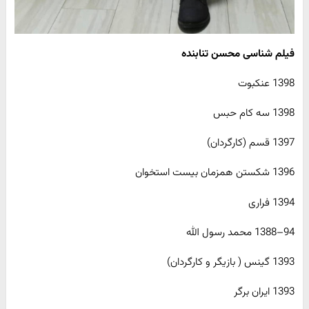
فیلم شناسی محسن تنابنده
1398 عنکبوت
1398 سه کام حبس
1397 قسم (کارگردان)
1396 شکستن همزمان بیست استخوان
1394 فراری
94–1388 محمد رسول الله
1393 گینس ( بازیگر و کارگردان)
1393 ایران برگر