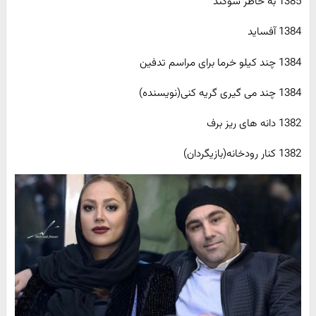
1385 به خاطر سوگند
1384 آفساید
1384 چند کیلو خرما برای مراسم تدفین
1384 چند می گیری گریه کنی(نویسنده)
1382 دانه های ریز برف
1382 کنار رودخانه(بازیگردان)