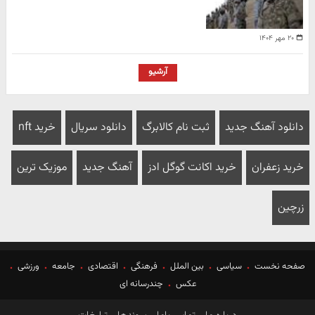
۲۰ مهر ۱۴۰۴
آرشیو
دانلود آهنگ جدید
ثبت نام کالابرگ
دانلود سریال
خرید nft
خرید زعفران
خرید اکانت گوگل ادز
آهنگ جدید
موزیک ترین
زرچین
صفحه نخست
سیاسی
بین الملل
فرهنگی
اقتصادی
جامعه
ورزشی
عکس
چندرسانه ای