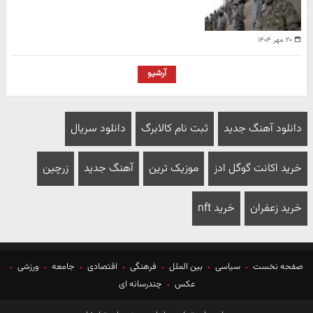
۲۰ مهر ۱۴۰۴
آرشیو
دانلود آهنگ جدید
ثبت نام کالابرگ
دانلود سریال
خرید اکانت گوگل ادز
موزیک ترین
آهنگ جدید
زرچین
خرید زعفران
خرید nft
صفحه نخست
سیاسی
بین الملل
فرهنگی
اقتصادی
جامعه
ورزشی
عکس
چندرسانه ای