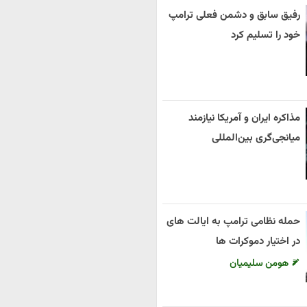
رفیق سابق و دشمن فعلی ترامپ
خود را تسلیم کرد
مذاکره ایران و آمریکا نیازمند
میانجی‌گری بین‌المللی
حمله نظامی ترامپ به ایالت های
در اختیار دموکرات ها
هومن سلیمیان