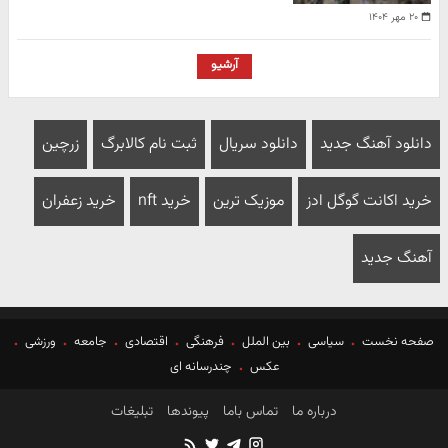
۲۰ مهر ۱۴۰۴
آرشیو
دانلود آهنگ جدید
دانلود سریال
ثبت نام کالابرگ
زرچین
خرید اکانت گوگل ادز
موزیک ترین
خرید nft
خرید زعفران
آهنگ جدید
صفحه نخست
سیاسی
بین الملل
فرهنگی
اقتصادی
جامعه
ورزشی
عکس
چندرسانه ای
درباره ما
تماس باما
پیوندها
تبلیغات