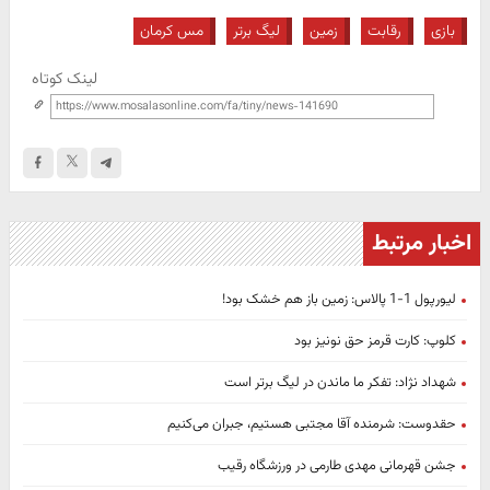
بازی
رقابت
زمین
لیگ برتر
مس کرمان
لینک کوتاه
اخبار مرتبط
لیورپول 1-1 پالاس: زمین باز هم خشک بود!
کلوپ: کارت قرمز حق نونیز بود
شهداد نژاد: تفکر ما ماندن در لیگ برتر است
حقدوست: شرمنده آقا مجتبی هستیم، جبران می‌کنیم
جشن قهرمانی مهدی طارمی در ورزشگاه رقیب