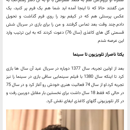
همراه او بروم.من هم به قصد همراهی با او به آن دفتر رفتم.آنجا به
من گفتند حالا که تا اینجا آمده اید شما هم یک فرم پر کنید، یک
عکس پرسنلی هم که در کیفم بود را روی فرم گذاشت و تحویل
دادم.چند وقت بعد تماس گرفتند و من را برای بازی در سریال شش
قسمتی گل های کاغذی (سال 76) دعوت کردند که به این ترتیب وارد
این عرصه شدم
یکتا ناصراز تلویزیون تا سینما
بعد از اولین تجربه، سال 1377 دوباره در سریال عید آن سال ها بازی
کرد تا اینکه سال 1380 با فیلم سینمایی ساقی بازی در سینما را نیز
تجربه کرد.او از سال 74 فعالیت هنری خودش رو آغاز کرد و در سال 75
در حالی که فقط 18 سال داشت برای نخستین بار مقابل دوربین رفت و
در کار تلویزیونی گلهای کاغذی ایفای نقش کرد.