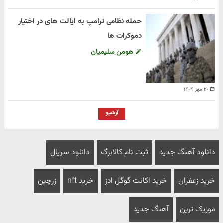
حمله نظامی ترامپ به ایالت های در اختیار
دموکرات ها
هومن سلیمیان
۲۰ مهر ۱۴۰۴
آرشیو
دانلود آهنگ جدید
ثبت نام کالابرگ
دانلود سریال
خرید زعفران
خرید اکانت گوگل ادز
خرید nft
زرچین
موزیک ترین
آهنگ جدید