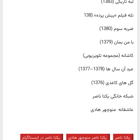
لبه تاریکی (1383)
تله فیلم «پیش پرده» (138
ضربه سوم (1380)
با من بمان (1379)
کاشانه (مجموعه تلویزیونی)
عید آن سال ها (1378–1377)
گل های کاغذی (1376)
شبکه خانگی یکتا ناصر
عاشقانه منوچهر هادی
یکتا ناصر
یکتا ناصر منوچهر هادی
یکتا ناصر در اینستاگرام