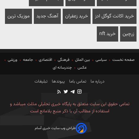
خرید اکانت گوگل ادز
خرید زعفران
آهنگ جدید
موزیک ترین
زرچین
خرید nft
صفحه نخست
سیاسی
بین الملل
فرهنگی
اقتصادی
جامعه
ورزشی
عکس
چندرسانه ای
درباره ما
تماس باما
پیوندها
تبلیغات
تمامی حقوق این سایت متعلق به پایگاه خبری تحلیلی مثلث میباشد و
استفاده از مطالب آن با ذکر منبع بلامانع است
طراحی وب سایت خبری آسام