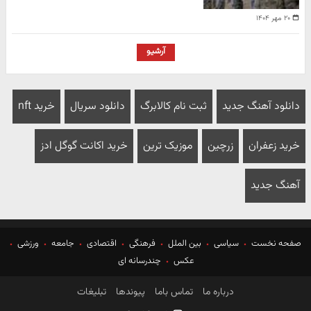
۲۰ مهر ۱۴۰۴
آرشیو
دانلود آهنگ جدید
ثبت نام کالابرگ
دانلود سریال
خرید nft
خرید زعفران
زرچین
موزیک ترین
خرید اکانت گوگل ادز
آهنگ جدید
صفحه نخست
سیاسی
بین الملل
فرهنگی
اقتصادی
جامعه
ورزشی
عکس
چندرسانه ای
درباره ما
تماس باما
پیوندها
تبلیغات