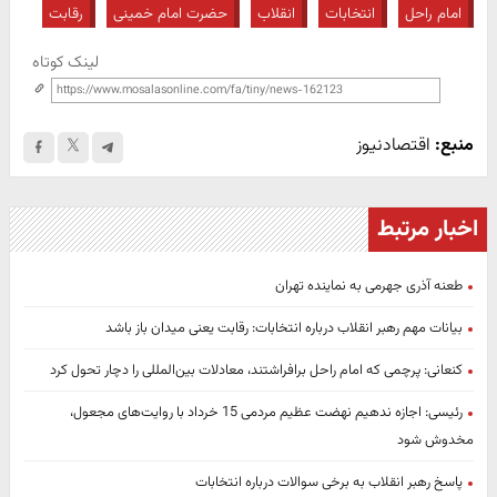
امام راحل
انتخابات
انقلاب
حضرت امام خمینی
رقابت
لینک کوتاه
منبع:
اقتصادنیوز
اخبار مرتبط
طعنه آذری جهرمی به نماینده تهران
بیانات مهم رهبر انقلاب درباره انتخابات: رقابت یعنی میدان باز باشد
کنعانی: پرچمی که امام راحل برافراشتند، معادلات بین‌المللی را دچار تحول کرد
رئیسی: اجازه ندهیم نهضت عظیم مردمی 15 خرداد با روایت‌های مجعول،
مخدوش شود
پاسخ رهبر انقلاب به برخی سوالات درباره انتخابات