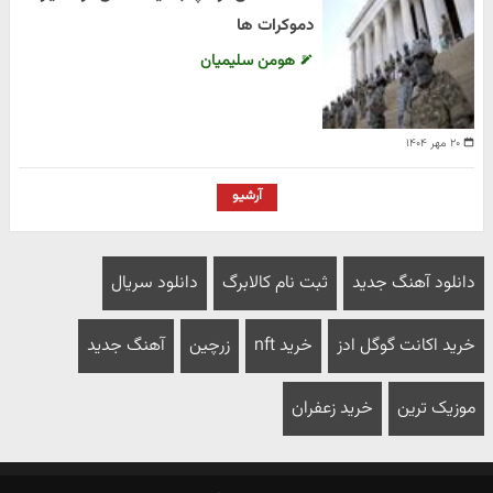
دموکرات ها
هومن سلیمیان
۲۰ مهر ۱۴۰۴
آرشیو
دانلود آهنگ جدید
ثبت نام کالابرگ
دانلود سریال
خرید اکانت گوگل ادز
خرید nft
زرچین
آهنگ جدید
موزیک ترین
خرید زعفران