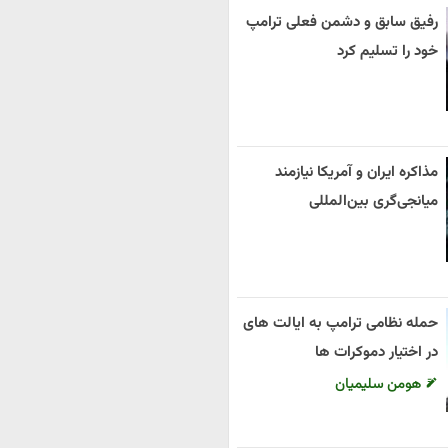
رفیق سابق و دشمن فعلی ترامپ
خود را تسلیم کرد
مذاکره ایران و آمریکا نیازمند
میانجی‌گری بین‌المللی
حمله نظامی ترامپ به ایالت های
در اختیار دموکرات ها
هومن سلیمیان