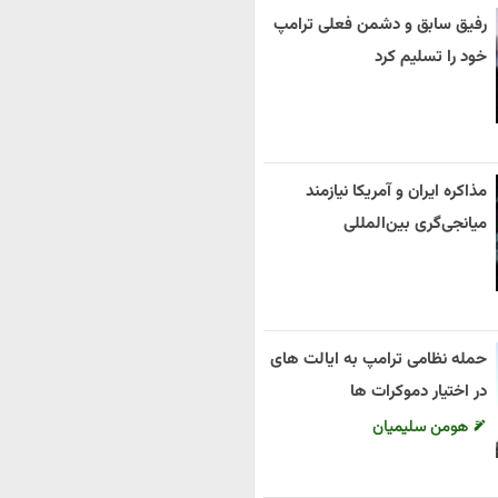
رفیق سابق و دشمن فعلی ترامپ
خود را تسلیم کرد
مذاکره ایران و آمریکا نیازمند
میانجی‌گری بین‌المللی
حمله نظامی ترامپ به ایالت های
در اختیار دموکرات ها
هومن سلیمیان