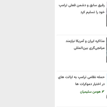
رفیق سابق و دشمن فعلی ترامپ
خود را تسلیم کرد
مذاکره ایران و آمریکا نیازمند
میانجی‌گری بین‌المللی
حمله نظامی ترامپ به ایالت های
در اختیار دموکرات ها
هومن سلیمیان