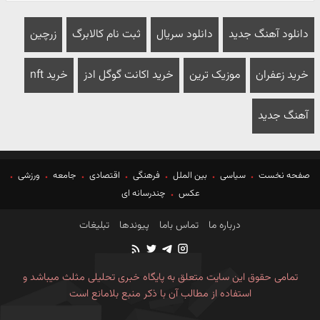
دانلود آهنگ جدید
دانلود سریال
ثبت نام کالابرگ
زرچین
خرید زعفران
موزیک ترین
خرید اکانت گوگل ادز
خرید nft
آهنگ جدید
صفحه نخست
سیاسی
بین الملل
فرهنگی
اقتصادی
جامعه
ورزشی
عکس
چندرسانه ای
درباره ما
تماس باما
پیوندها
تبلیغات
تمامی حقوق این سایت متعلق به پایگاه خبری تحلیلی مثلث میباشد و
استفاده از مطالب آن با ذکر منبع بلامانع است