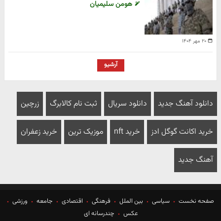
هومن سلیمیان
۲۰ مهر ۱۴۰۴
آرشیو
دانلود آهنگ جدید
دانلود سریال
ثبت نام کالابرگ
زرچین
خرید اکانت گوگل ادز
خرید nft
موزیک ترین
خرید زعفران
آهنگ جدید
صفحه نخست
سیاسی
بین الملل
فرهنگی
اقتصادی
جامعه
ورزشی
عکس
چندرسانه ای