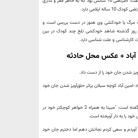
روستاها بود که به دیوار خانه همسایه زل زد و دهیار به او گفت: «مرتضی 10 سالش بود که به خاطر فقر و نداری
ه ایلامی دارد.
 است اما علت مرگ یا خودکشی وی هنوز در دست بررسی است و
ند روز گذشته شاهد خودکشی تلخ چند کودک در بین
د-امین آباد کوچه سبلان براثر حلق‌آویز شدن جان خود
مادر این بچه به نیروهای امدادی و انتظامی حاضر در صحنه گفته است: "مبینا به همراه 2 خواهر کوچکتر خود در
ود را به دار آویخته است.
ایین آوردم و سعی کردم نجاتش دهم اما دخترم جان خود