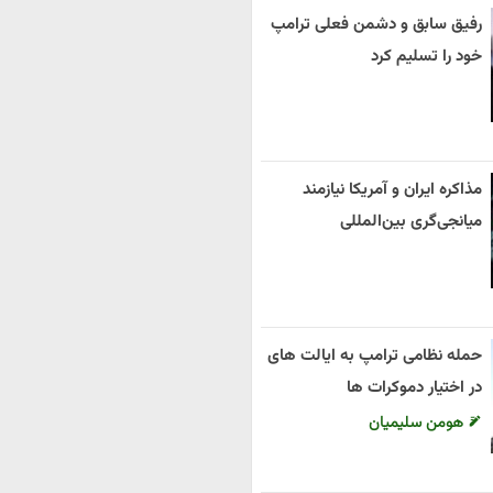
رفیق سابق و دشمن فعلی ترامپ
خود را تسلیم کرد
مذاکره ایران و آمریکا نیازمند
میانجی‌گری بین‌المللی
حمله نظامی ترامپ به ایالت های
در اختیار دموکرات ها
هومن سلیمیان