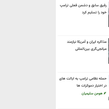
رفیق سابق و دشمن فعلی ترامپ
خود را تسلیم کرد
مذاکره ایران و آمریکا نیازمند
میانجی‌گری بین‌المللی
حمله نظامی ترامپ به ایالت های
در اختیار دموکرات ها
هومن سلیمیان