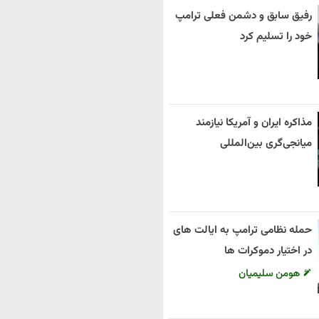
رفیق سابق و دشمن فعلی ترامپ
خود را تسلیم کرد
مذاکره ایران و آمریکا نیازمند
میانجی‌گری بین‌المللی
حمله نظامی ترامپ به ایالت های
در اختیار دموکرات ها
هومن سلیمیان