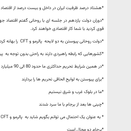
*هشتاد درصد ظرفیت ایران در داخل و بیست درصد از اقتصاد ایر
*دوران دولت یازدهم در جلسه ای با روحانی گفتم اقتصاد جهانی
قوی کردید با شما کار اقتصادی خواهند کرد.
*دولت روحانی پیوستن به دو لایحه پالرمو و CFT را بهانه کرده بود
*کشورهایی که رابطه راهبردی دارند به راحتی بدون توجه به پیوستن ما به پالرمو 
*در همین شرایط تحریم حداکثری ما حدود 80 الی 90 میلیارد دلار مبادله واردات و صادرات داریم.
*برای پیوستن به لوایح الحاقی تحریم ها را بردارند
*ما در بلوک غرب و شرق نیستیم
*چینی ها بعد از برجام با ما سرد شدند
* به عنوان یک احتمال می توانم بگویم شاید به پالرمو و CFT بپیوندیم
*برجام دو محال است