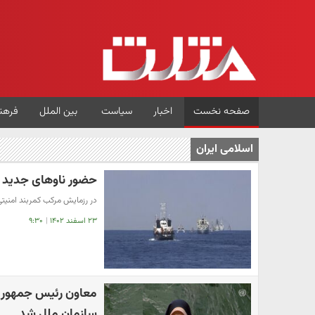
صفحه نخست
اخبار
سیاست
بین الملل
فرهن
اسلامی ایران
حضور ناوهای جدید سپا
در رزمایش مرکب کمربند امنیتی ۲۰۲۴ سینه موج‌های اقیانوس هند با ناوهای جدید سپاه شکافت
۲۳ اسفند ۱۴۰۲
|
۹:۳۰
معاون رئیس جمهور خ
سازمان ملل شد