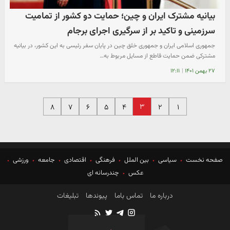
بیانیه مشترک ایران و چین؛ حمایت دو کشور از تمامیت
سرزمینی و تاکید بر از سرگیری اجرای برجام
جمهوری اسلامی ایران و جمهوری خلق چین در پایان سفر رئیسی به این کشور، در بیانیه
مشترکی ضمن حمایت قاطع از مسایل مربوط به…
۲۷ بهمن ۱۴۰۱
|
۱۲:۱۱
۳
۸
۷
۶
۵
۴
۲
۱
صفحه نخست
سیاسی
بین الملل
فرهنگی
اقتصادی
جامعه
ورزشی
عکس
چندرسانه ای
درباره ما
تماس باما
پیوندها
تبلیغات