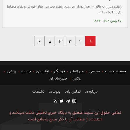
راغفر: دلار را به بالای ۱۱۰ هزار تومان می رسد | نظام باید بین بقای خودش و بقای مافیاها
یکی را انتخاب کند
۲۵ بهمن ۱۴۰۳
|
۱۴:۴۶
۱
۶
۵
۴
۳
۲
صفحه نخست
سیاسی
بین الملل
فرهنگی
اقتصادی
جامعه
ورزشی
عکس
چندرسانه ای
درباره ما
تماس باما
پیوندها
تبلیغات
تمامی حقوق این سایت متعلق به پایگاه خبری تحلیلی مثلث میباشد و
استفاده از مطالب آن با ذکر منبع بلامانع است