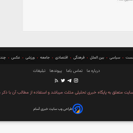
خست
سیاسی
بین الملل
فرهنگی
اقتصادی
جامعه
ورزشی
عکس
چندر
درباره ما
تماس باما
پیوندها
تبلیغات
ایت متعلق به پایگاه خبری تحلیلی مثلث میباشد و استفاده از مطالب آن با ذکر م
طراحی وب سایت خبری آسام