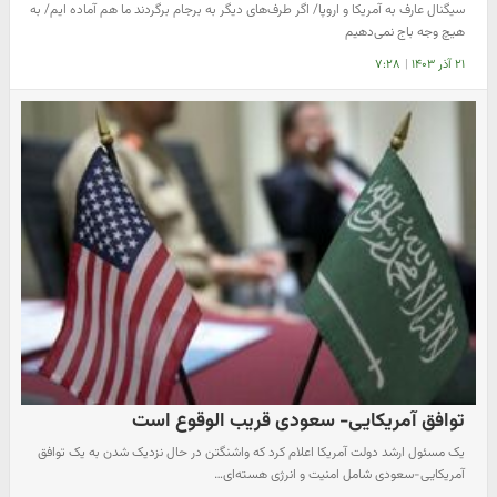
سیگنال عارف به آمریکا و اروپا/ اگر طرف‌های دیگر به برجام برگردند ما هم آماده ایم/ به
هیچ وجه باج نمی‌دهیم
۲۱ آذر ۱۴۰۳
|
۷:۲۸
توافق آمریکایی- سعودی قریب الوقوع است
یک مسئول ارشد دولت آمریکا اعلام کرد که واشنگتن در حال نزدیک شدن به یک توافق
آمریکایی-سعودی شامل امنیت و انرژی هسته‌ای…