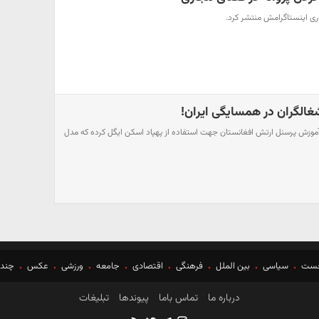
ری اینستاگرامش منتشر کرد.
غالگران در همسایگی ایران!
ه آموزش پرسنل ارتش افغانستان جهت استفاده از پهپاد اسکن ایگل کرده که مدل
خست
سیاسی
بین الملل
فرهنگی
اقتصادی
جامعه
ورزشی
عکس
چندر
درباره ما
تماس باما
پیوندها
تبلیغات