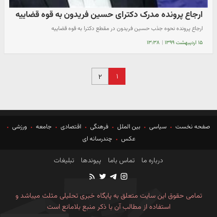
ارجاع پرونده مدرک دکترای حسین فریدون به قوه قضاییه
ارجاع پرونده نحوه جذب حسین فریدون در مقطع دکترا به قوه قضاییه
۱۵ اردیبهشت ۱۳۹۹
|
۱۳:۳۸
۱
۲
صفحه نخست
سیاسی
بین الملل
فرهنگی
اقتصادی
جامعه
ورزشی
عکس
چندرسانه ای
درباره ما
تماس باما
پیوندها
تبلیغات
تمامی حقوق این سایت متعلق به پایگاه خبری تحلیلی مثلث میباشد و
استفاده از مطالب آن با ذکر منبع بلامانع است