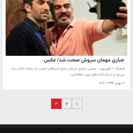
جباری مهمان سروش صحت شد/ عکس
فرهنگ > تلویزیون - مجتبی جباری بازیکن سابق استقلال امشب به برنامه «کتاب باز»
می‌رود و درباره کتاب‌های مورد علاقه‌اش…
۷ بهمن ۱۳۹۶
|
۱۷:۲
۳
۲
۱