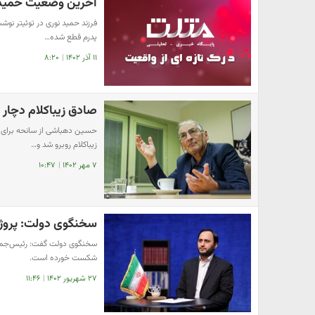
آخرین وضعیت حمید ن
پدرم قطع شده…
۱۱ آذر ۱۴۰۲
|
۸:۲۰
صادق زیباکلام دچار
حسین دهباشی از سانحه برای ص
زیباکلام روبرو شد و…
۷ مهر ۱۴۰۲
|
۱۰:۴۷
سخنگوی دولت: پروژه
شکست خورده است.
۲۷ شهریور ۱۴۰۲
|
۱۱:۴۶