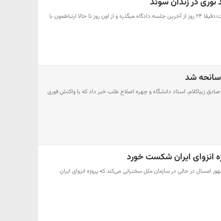
وری در زندان سوئد
فرزند حمید نوری در توئیتر نوشت:دقیقا ۲۴ روز از آخرین جلسه دادگاه میگذره و از اون روز تا حالا ارتباطمون با
 سانحه شد
ادق زیباکلام، استاد دانشگاه و چهره اصلاح طلب خبر داد که با واکنش فوری
 انزوای ایران شکست خورد
سخنگوی دولت گفت: رئیس‌جمهور امسال در حالی در ‎سازمان ملل سخنرانی می‌کند که پروژه انزوای ایران