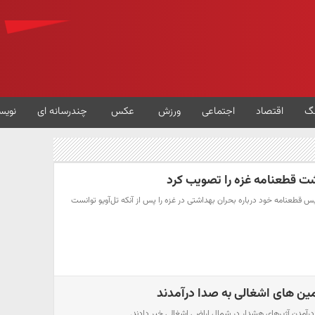
گ
اقتصاد
اجتماعی
ورزش
عکس
چندرسانه ای
نویس
ت قطعنامه غزه را تصویب کرد
قطعنامه خود درباره بحران بهداشتی در غزه را پس از آنکه تل‌آویو توانست
مین های اشغالی به صدا درآمدند
 درآمدن آژیرهای هشدار در شمال اراضی اشغالی خبر دادند.