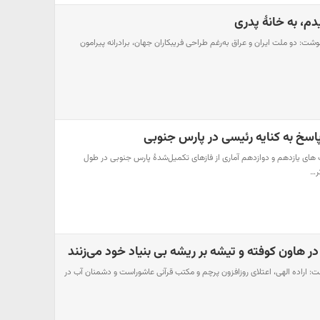
م، به خانهٔ پدری
: دو ملت ایران و عراق به‌رغم طراحی فریبکاران جهان، برادرانه پیرامون
 پاسخ به کنایه رئیسی در پارس جنوبی
ای یازدهم و دوازدهم آماری از فازهای تکمیل‌شدهٔ پارس جنوبی در طول
ر…
ر هاون کوفته و تیشه بر ریشه بی بنیاد خود می‌زنند
: اراده الهی، اعتلای روزافزون پرچم و مکتب قرآنی عاشوراست و دشمنان آب در