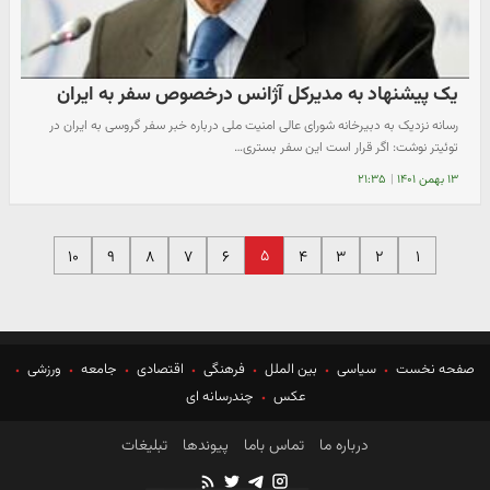
یک پیشنهاد به مدیرکل آژانس درخصوص سفر به ایران
رسانه نزدیک به دبیرخانه شورای عالی امنیت ملی درباره خبر سفر گروسی به ایران در
توئیتر نوشت: اگر قرار است این سفر بستری…
۱۳ بهمن ۱۴۰۱
|
۲۱:۳۵
۵
۱۰
۹
۸
۷
۶
۴
۳
۲
۱
صفحه نخست
سیاسی
بین الملل
فرهنگی
اقتصادی
جامعه
ورزشی
عکس
چندرسانه ای
درباره ما
تماس باما
پیوندها
تبلیغات