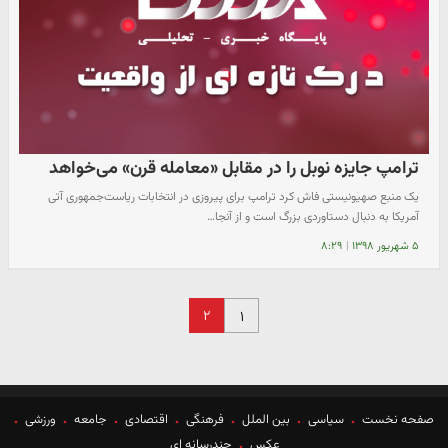
ترامپ جایزه نوبل را در مقابل «معامله قرن» می‌خواهد
یک منبع صهیونیستی فاش کرد ترامپ برای پیروزی در انتخابات ریاست‌جمهوری آتی
آمریکا به دنبال دستاوردی بزرگ است و از آنجا…
۵ شهریور ۱۳۹۸
|
۸:۲۹
۲
۱
صفحه نخست
سیاسی
بین الملل
فرهنگی
اقتصادی
جامعه
ورزشی
عکس
چندرسانه ای