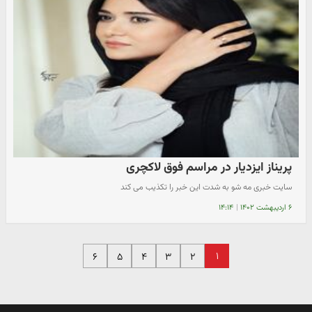
پریناز ایزدیار در مراسم فوق لاکچری
سایت خبری مه شو به شدت این خبر را تکذیب می کند
۶ اردیبهشت ۱۴۰۲
|
۱۴:۱۴
۱
۶
۵
۴
۳
۲