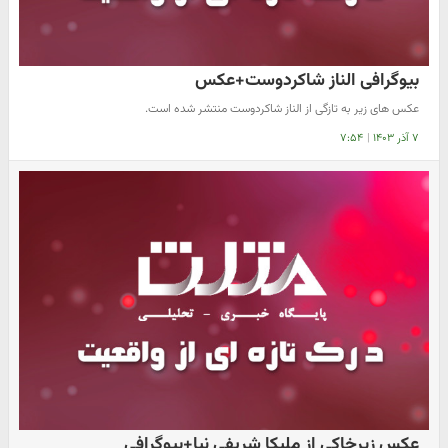
بیوگرافی الناز شاکردوست+عکس
عکس های زیر به تازگی از الناز شاکردوست منتشر شده است.
۷ آذر ۱۴۰۳
|
۷:۵۴
عکس زیرخاکی از ملیکا شریفی نیا+بیوگرافی