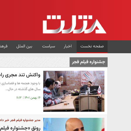
صفحه نخست
اخبار
سیاست
بین الملل
فرهن
جشنواره فیلم فجر
واکنش تند مجری رادی
با وجود هجمه ها و فضاسازی ت
سال های گذشته در حال…
۱۶ بهمن ۱۴۰۱
|
۱۱:۱۲
مدیر جشنواره فیلم فجر خبر داد
رونق «جشنواره فیلم 