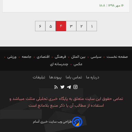
۱۶ مهر ۱۳۹۸
|
۱۸:۸
۴
۶
۵
۳
۲
۱
صفحه نخست
سیاسی
بین الملل
فرهنگی
اقتصادی
جامعه
ورزشی
عکس
چندرسانه ای
درباره ما
تماس باما
پیوندها
تبلیغات
تمامی حقوق این سایت متعلق به پایگاه خبری تحلیلی مثلث میباشد و
استفاده از مطالب آن با ذکر منبع بلامانع است
طراحی وب سایت خبری آسام