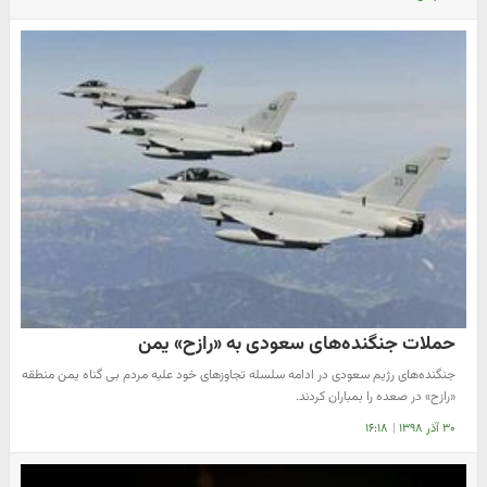
حملات جنگنده‎‌های سعودی به «رازح» یمن
جنگنده‌های رژیم سعودی در ادامه سلسله تجاوزهای خود علیه مردم بی گناه یمن منطقه
«رازح» در صعده را بمباران کردند.
۳۰ آذر ۱۳۹۸
|
۱۶:۱۸