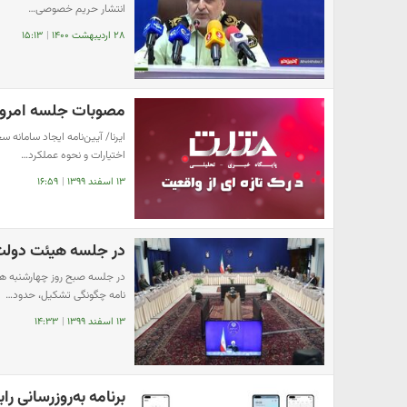
انتشار حریم خصوصی…
۲۸ اردیبهشت ۱۴۰۰
|
۱۵:۱۳
مصوبات جلسه امروز
ایرنا/ آیین‌نامه ایجاد سامان
اختیارات و نحوه عملکرد…
۱۳ اسفند ۱۳۹۹
|
۱۶:۵۹
در جلسه هیئت دول
در جلسه صبح روز چهارشنبه ه
نامه چگونگی تشکیل، حدود…
۱۳ اسفند ۱۳۹۹
|
۱۴:۳۳
برنامه به‌روزرسانی رابط کاربری EMUI 11 هوآوی