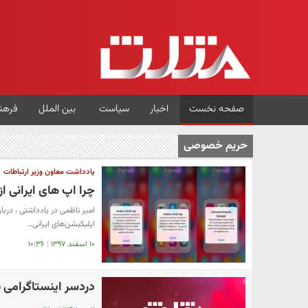
صفحه نخست
اخبار
سیاست
بین الملل
فرهن
حریم خصوصی
یادداشت معاون وزیر ارتباطات
چرا اپ های ایرانی ا
امیر ناظمی در یادداشتی ، درب
اپلیکیشن‌های ایرانی…
۱۰ اسفند ۱۳۹۷
|
۱۰:۳۶
دردسر اینستاگرامی ب