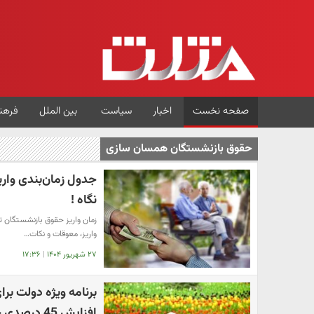
صفحه نخست
اخبار
سیاست
بین الملل
فرهن
حقوق بازنشستگان همسان سازی
جدول زمان‌بندی واری
نگاه !
واریز، معوقات و نکات…
۲۷ شهریور ۱۴۰۴
|
۱۷:۳۶
برنامه ویژه دولت بر
افزایش 45 درصدی حقوق