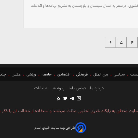
وری، در سفر به استان سیستان و بلوچستان به تشریح برنامه‌ها و اقدامات
۶
۵
۴
خست
سیاسی
بین الملل
فرهنگی
اقتصادی
جامعه
ورزشی
عکس
چندر
درباره ما
تماس باما
پیوندها
تبلیغات
ایت متعلق به پایگاه خبری تحلیلی مثلث میباشد و استفاده از مطالب آن با ذکر م
طراحی وب سایت خبری آسام