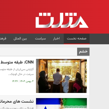
صفحه نخست
اخبار
سیاست
بین الملل
فرهن
خشم
CNN: طبقه متوسط ایران درد نان دارد نه اصلاحات سیاسی
گزارشی سی‌ان‌ان از طبقه متوسط
سرعت در حال کوچک…
۴ بهمن ۱۴۰۴
|
۱۴:۴۶
نشست های محرمانه ۶ کشور عربی علیه ایران لو 
افشاگری تکان دهنده واشنگتن پست از همک